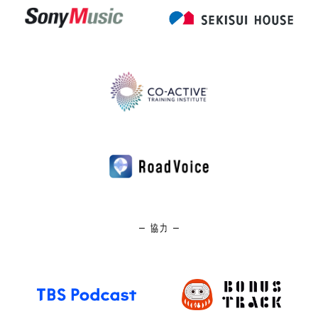
─ 協力 ─