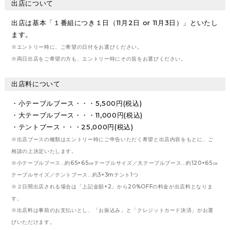
出店について
出店は基本「１番組につき１日（11月2日 or 11月3日）」といたし
ます。
※エントリー時に、ご希望の日付をお選びください。
※両日出店をご希望の方も、エントリー時にその旨をお選びください。
出店料について
・小テーブルブース・・・5,500円(税込)
・大テーブルブース・・・11,000円(税込)
・テントブース・・・25,000円(税込)
※出店ブースの種類はエントリー時にご申告いただく希望と出店内容をもとに、ご
相談の上決定いたします。
※小テーブルブース…約65×65㎝テーブルサイズ／大テーブルブース…約120×65㎝
テーブルサイズ／テントブース…約3×3mテント1つ
※２日間出店される場合は「上記金額×2」から20%OFFの料金が出店料となりま
す。
※出店料は事前のお支払いとし、「お振込み」と「クレジットカード決済」がお選
びいただけます。