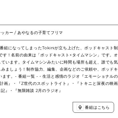
ッカー / あやなるの子育てフリマ
組になってしまったTokiniが立ち上げた、ポッドキャスト制
udio」です！名前の由来は「ポッドキャスト×タイムマシン」です。オ
しています。タイムマシンみたいに時間も場所も超え、誰でも気
しみましょう！制作協力、編集、企画などのご依頼や、ポッドキ
ます。- 番組一覧 -・生活と感情のラジオ『エモーショナルの
計画』・『Z世代のスポットライト』・『トキニと深夜の映画
記』・『無限雑談 2月のラジオ』
番組はこちら