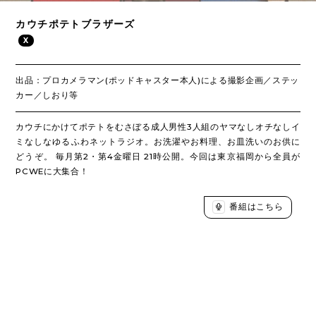
カウチポテトブラザーズ
X
出品：プロカメラマン(ポッドキャスター本人)による撮影企画／ステッ
カー／しおり等
カウチにかけてポテトをむさぼる成人男性3人組のヤマなしオチなしイ
ミなしなゆるふわネットラジオ。お洗濯やお料理、お皿洗いのお供に
どうぞ。 毎月第2・第4金曜日 21時公開。今回は東京福岡から全員が
PCWEに大集合！
番組はこちら